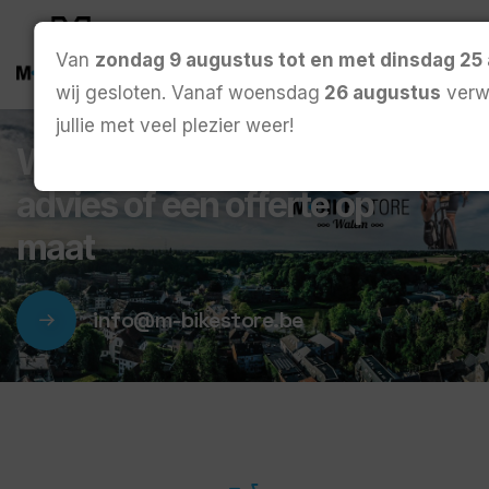
Van
zondag 9 augustus tot en met dinsdag 25
wij gesloten. Vanaf woensdag
26 augustus
verw
jullie met veel plezier weer!
Wij helpen u graag met
advies of een offerte op
maat
info@m-bikestore.be